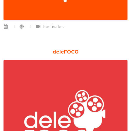
Festivales
deleFOCO