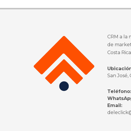
CRM a la m
de market
Costa Ric
Ubicación
San José, 
Teléfono
WhatsAp
Email:
deleclic