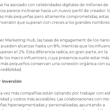
se ha asociado con celebridades digitales de millones de
za parece inclinarse hacia un nuevo perfil de creador: l
des más pequeñas pero altamente comprometidas, estas
nversión que superan con creces a los grandes nombres
er Marketing Hub, las tasas de engagement de los nano
 pueden alcanzar hasta un 8%, mientras que los influen
eran el 2%. Esta diferencia radica, en gran parte, en la
de los macro influencers, cuya presencia suele estar más
les más pequeños conservan una conexión orgánica con s
edibilidad.
 inversión
da vez más compañías están optando por trabajar con es
ividad y costos más accesibles. Las colaboraciones con mic
ñas hipersegmentadas y personalizadas, apuntando a