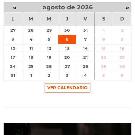
«
agosto de 2026
»
L
M
M
J
V
S
D
27
28
29
30
31
1
2
3
4
5
6
7
8
9
10
11
12
13
14
15
16
17
18
19
20
21
22
23
24
25
26
27
28
29
30
31
1
2
3
4
5
6
VER CALENDARIO